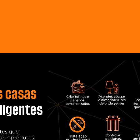
 casas
ligentes
ntes que
 com produtos