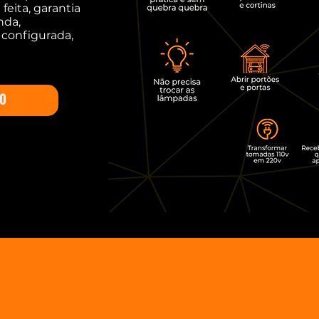
feita, garantia
nda,
 configurada,
DO