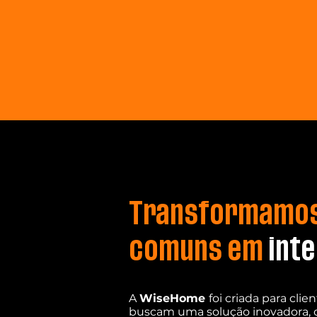
Transformamos
comuns em
inte
A
WiseHome
foi criada para clie
buscam uma solução inovadora,