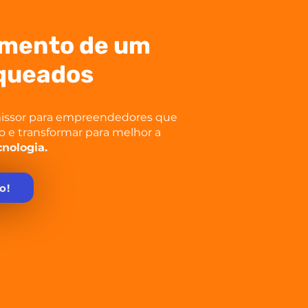
imento de um
nqueados
missor para empreendedores que
o e transformar para melhor a
cnologia.
o!