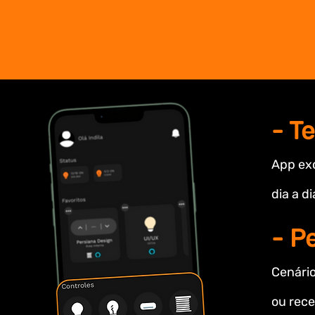
- Te
App exc
dia a di
- P
Cenári
ou rece