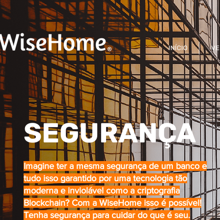
PRIVACIDADE
ALEXA
SEJA UM FRANQUEADO
EXCLUSÃO
INÍCIO
VE
SEGURANÇA
Imagine ter a mesma segurança de um banco e
tudo isso garantido por uma tecnologia tão
moderna e inviolável como a criptografia
Blockchain? Com a WiseHome isso é possível!
Tenha segurança para cuidar do que é seu.