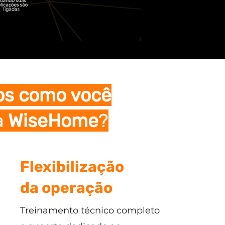
os como você
a
WiseHome
?
Flexibilização
da operação
Treinamento técnico completo