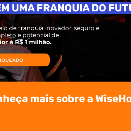
EM UMA FRANQUIA
DO FUT
 de franquia inovador, seguro e
pleto e potencial de
or a R$ 1 milhão.
ANQUEADO
heça mais sobre a WiseH