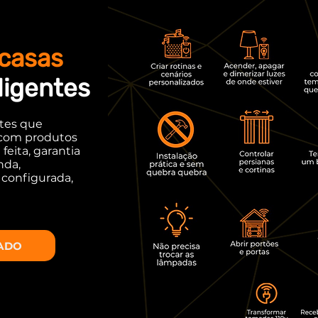
casas
ligentes
ntes que
 com produtos
feita, garantia
nda,
 configurada,
ADO