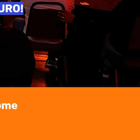
URO!
ome